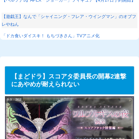
【遊戯王】なんで「シャイニング・フレア・ウイングマン」のオブフ
レやねん
「ドカ食いダイスキ！ もちづきさん」TVアニメ化
【まどドラ】スコアタ委員長の開幕2連撃
にあやめが耐えられない
ネタ・雑談