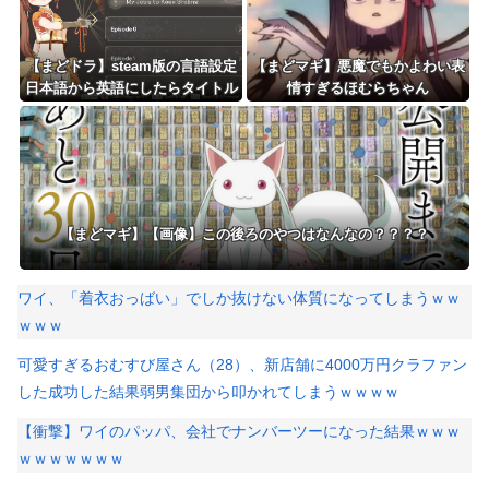
【まどドラ】steam版の言語設定
【まどマギ】悪魔でもかよわい表
日本語から英語にしたらタイトル
情すぎるほむらちゃん
画面からゲーム内に入ることがで
きなくなっちゃった
【まどマギ】【画像】この後ろのやつはなんなの？？？？
ワイ、「着衣おっばい」でしか抜けない体質になってしまうｗｗ
ｗｗｗ
可愛すぎるおむすび屋さん（28）、新店舗に4000万円クラファン
した成功した結果弱男集団から叩かれてしまうｗｗｗｗ
【衝撃】ワイのパッパ、会社でナンバーツーになった結果ｗｗｗ
ｗｗｗｗｗｗｗ