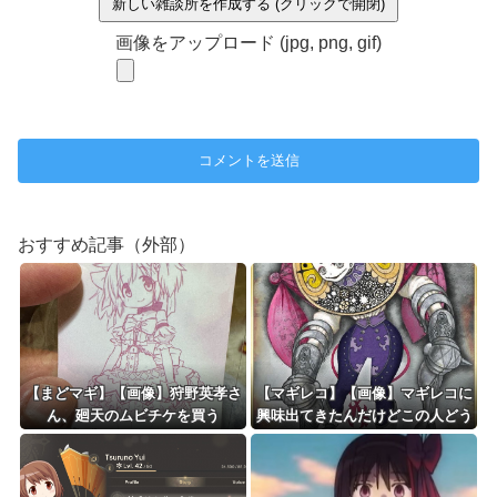
新しい雑談所を作成する (クリックで開閉)
画像をアップロード (jpg, png, gif)
おすすめ記事（外部）
【まどマギ】【画像】狩野英孝さ
【マギレコ】【画像】マギレコに
ん、廻天のムビチケを買う
興味出てきたんだけどこの人どう
いう人なの