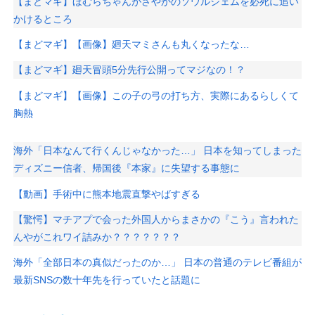
【まどマギ】ほむらちゃんがさやかのソウルジェムを必死に追い
かけるところ
【まどマギ】【画像】廻天マミさんも丸くなったな…
【まどマギ】廻天冒頭5分先行公開ってマジなの！？
【まどマギ】【画像】この子の弓の打ち方、実際にあるらしくて
胸熱
海外「日本なんて行くんじゃなかった…」 日本を知ってしまった
ディズニー信者、帰国後『本家』に失望する事態に
【動画】手術中に熊本地震直撃やばすぎる
【驚愕】マチアプで会った外国人からまさかの『こう』言われた
んやがこれワイ詰みか？？？？？？？
海外「全部日本の真似だったのか…」 日本の普通のテレビ番組が
最新SNSの数十年先を行っていたと話題に