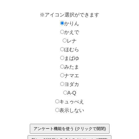
※アイコン選択ができます
かりん
かえで
レナ
ほむら
まばゆ
みたま
ナマエ
ヨダカ
A-Q
キュゥべえ
表示しない
アンケート機能を使う (クリックで開閉)