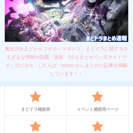
魔法少女まどか☆マギカ・マギレコ・まどドラに関するさ
まざまな情報や話題・速報・SSをまとめているサイトで
す。主に2ch・したらば・twitterからまとめた記事を掲載
しています！！
まどドラ雑談所
イベント感想用ページ