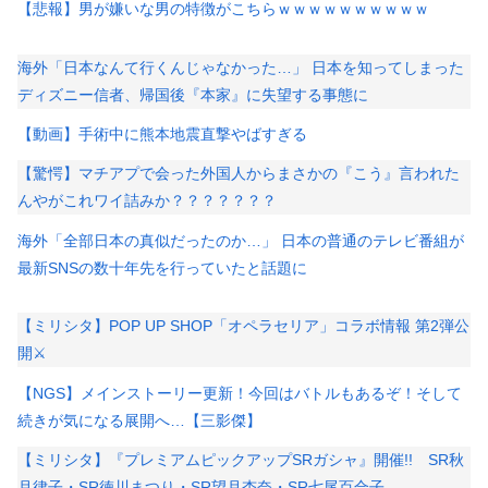
【悲報】男が嫌いな男の特徴がこちらｗｗｗｗｗｗｗｗｗｗ
海外「日本なんて行くんじゃなかった…」 日本を知ってしまった
ディズニー信者、帰国後『本家』に失望する事態に
【動画】手術中に熊本地震直撃やばすぎる
【驚愕】マチアプで会った外国人からまさかの『こう』言われた
んやがこれワイ詰みか？？？？？？？
海外「全部日本の真似だったのか…」 日本の普通のテレビ番組が
最新SNSの数十年先を行っていたと話題に
【ミリシタ】POP UP SHOP「オペラセリア」コラボ情報 第2弾公
開⚔
【NGS】メインストーリー更新！今回はバトルもあるぞ！そして
続きが気になる展開へ…【三影傑】
【ミリシタ】『プレミアムピックアップSRガシャ』開催!! SR秋
月律子・SR徳川まつり・SR望月杏奈・SR七尾百合子