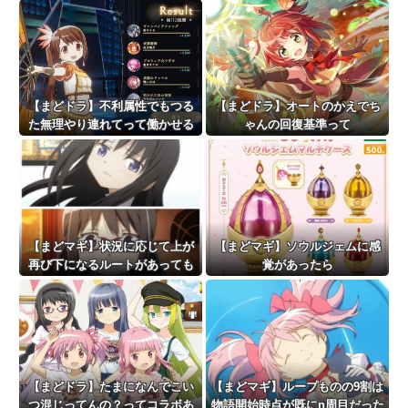
【まどドラ】不利属性でもつる
【まどドラ】オートのかえでち
た無理やり連れてって働かせる
ゃんの回復基準って
戦法は有効【タワー110階】
【まどマギ】状況に応じて上が
【まどマギ】ソウルジェムに感
再び下になるルートがあっても
覚があったら
いいと俺は思う
【まどドラ】たまになんでこい
【まどマギ】ループものの9割は
つ混じってんの？ってコラボあ
物語開始時点が既にn周目だった