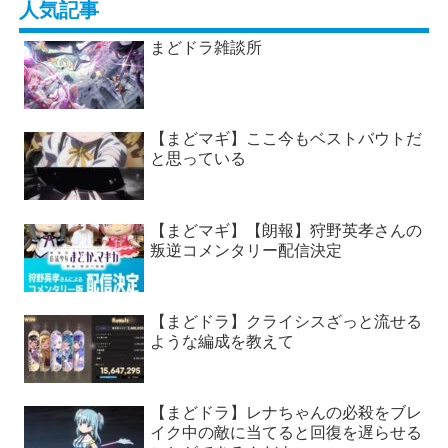
人気記事
まどドラ雑談所
【まどマギ】ここ今もベストバウトだ
と思っている
【まどマギ】【朗報】狩野英孝さんの
叛逆コメンタリー配信決定
【まどドラ】クライシスざっと流せる
ような編成を教えて
【まどドラ】レナちゃんの必殺をブレ
イク中の敵に当てると回復を遅らせる