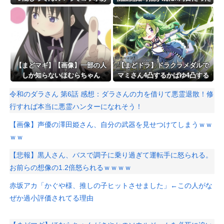
るよね
って仕掛けがあるよね
【まどマギ】【画像】一部の人
【まどドラ】ドラクラメダルで
しか知らないほむらちゃん
マミさん4凸するかばゆ4凸する
か待機するか迷う
令和のダラさん 第6話 感想：ダラさんの力を借りて悪霊退散！修
行すれば本当に悪霊ハンターになれそう！
【画像】声優の澤田姫さん、自分の武器を見せつけてしまうｗｗ
ｗｗ
【悲報】黒人さん、バスで調子に乗り過ぎて運転手に怒られる。
お前らの想像の1.2倍怒られるｗｗｗｗ
赤坂アカ「かぐや様、推しの子ヒットさせました」←この人がな
ぜか過小評価されてる理由