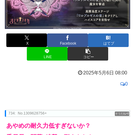
X
Facebook
はてブ
LINE
コピー
2025年5月6日 08:00
0
734:
No.1309628756+
0
あやめの耐久力低すぎないか？