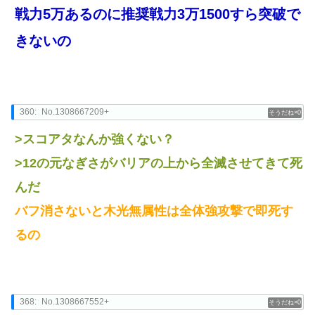
戦力5万あるのに推奨戦力3万1500すら突破で
きないの
360:
No.1308667209+
0
>スコアタなんか強くない？
>12の元なぎさがバリアの上から全滅させてきて死
んだ
バフ消さないと木光無属性は全体強攻撃で即死す
るの
368:
No.1308667552+
0