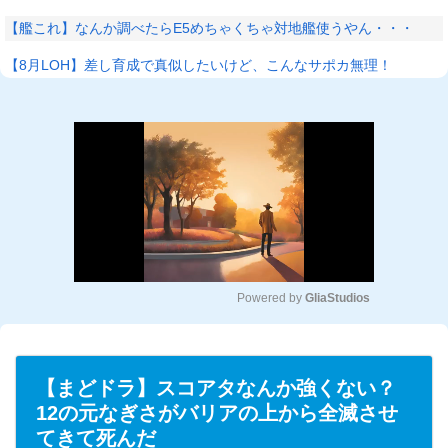
【艦これ】なんか調べたらE5めちゃくちゃ対地艦使うやん・・・
【8月LOH】差し育成で真似したいけど、こんなサポカ無理！
Powered by 
GliaStudios
M
u
t
【まどドラ】スコアタなんか強くない？
e
12の元なぎさがバリアの上から全滅させ
てきて死んだ