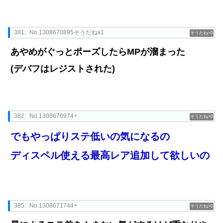
381:
No.1308670895そうだねx1
0
あやめがぐっとポーズしたらMPが溜まった
(デバフはレジストされた)
382:
No.1308670974+
0
でもやっぱりステ低いの気になるの
ディスペル使える最高レア追加して欲しいの
385:
No.1308671744+
0