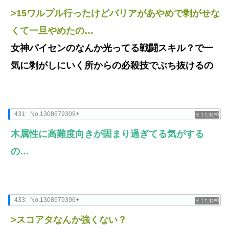
>15ワルプル行ったけどバリアがあやめで剥がせな
くて一旦やめたの…
女神パイセンのなんか光ってる戦闘スキル？で一
気に剥がしにいく所からの必殺技でぶち抜けるの
431:
No.1308679309+
0
木属性に高難度向きが固まり過ぎてる気がする
の…
433:
No.1308679396+
0
>スコアタなんか強くない？