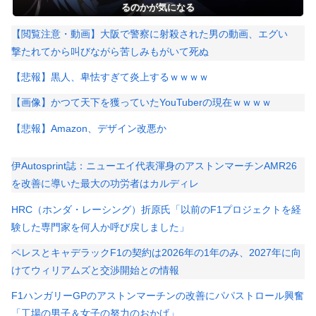
るのかが気になる
【閲覧注意・動画】大阪で警察に射殺された男の動画、エグい
撃たれてから叫びながら苦しみもがいて死ぬ
【悲報】黒人、卑怯すぎて炎上するｗｗｗｗ
【画像】かつて天下を獲っていたYouTuberの現在ｗｗｗｗ
【悲報】Amazon、デザイン改悪か
伊Autosprint誌：ニューエイ代表渾身のアストンマーチンAMR26
を改善に導いた最大の功労者はカルディレ
HRC（ホンダ・レーシング）折原氏「以前のF1プロジェクトを経
験した専門家を何人か呼び戻しました」
ペレスとキャデラックF1の契約は2026年の1年のみ、2027年に向
けてウィリアムズと交渉開始との情報
F1ハンガリーGPのアストンマーチンの改善にパパストロール興奮
「工場の男子＆女子の努力のおかげ」