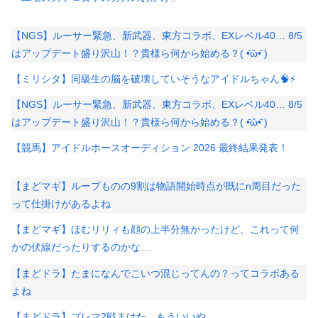
【NGS】ルーサー緊急、新武器、東方コラボ、EXレベル40… 8/5
はアップデート盛り沢山！？貴様ら何から始める？( •᷄ὤ•᷅ )
【ミリシタ】同級生の脳を破壊していそうなアイドルちゃん🧠⚡
【NGS】ルーサー緊急、新武器、東方コラボ、EXレベル40… 8/5
はアップデート盛り沢山！？貴様ら何から始める？( •᷄ὤ•᷅ )
【競馬】アイドルホースオーディション 2026 最終結果発表！
【まどマギ】ループものの9割は物語開始時点が既にn周目だった
って仕掛けがあるよね
【まどマギ】ほむリリィも顔の上半分無かったけど、これって何
かの伏線だったりするのかな…
【まどドラ】たまになんでこいつ混じってんの？ってコラボある
よね
【まどドラ】プレマ2戦まけた…もういいや…