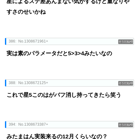
星によるステ差あんまない気がするけど重なりや
すさのせいかね
386:
No.1308671961+
0
実は素のパラメータだと5>3>4みたいなの
388:
No.1308672125+
0
これで星5このはがバフ消し持ってきたら笑う
394:
No.1308673387+
0
みたまはん実装来るの12月くらいなの？