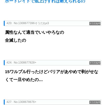
ポートレイトで底上げすれば耐えられるの
420:
No.1308677396そうだねx3
0
属性なんて適当でいいやろなの
全滅したの
424:
No.1308677828+
0
15ワルプル行ったけどバリアがあやめで剥がせな
くて一旦やめたの…
427:
No.1308678676+
0