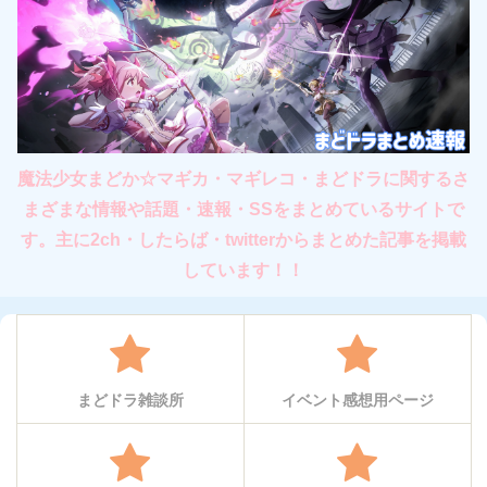
魔法少女まどか☆マギカ・マギレコ・まどドラに関するさ
まざまな情報や話題・速報・SSをまとめているサイトで
す。主に2ch・したらば・twitterからまとめた記事を掲載
しています！！
まどドラ雑談所
イベント感想用ページ