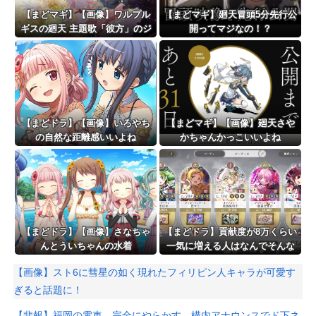
【まどマギ】【画像】ワルプル
【まどマギ】廻天冒頭5分先行公
ギスの廻天 主題歌「彼方」のジ
開ってマジなの！？
ャケット
【まどドラ】【画像】いろやち
【まどマギ】【画像】廻天さや
の自然な距離感いいよね
かちゃんかっこいいよね
【まどドラ】【画像】さなちゃ
【まどドラ】貢献度が8万くらい
んとういちゃんの水着
一気に増える人はなんでそんな
は……？？？？
ダメージ出てるの…？
【画像】スト6に彗星の如く現れたフィリピン人キャラが可愛す
ぎると話題に！
【悲報】福岡の電車、完全にやらかす。構内アナウンスでド下ネ