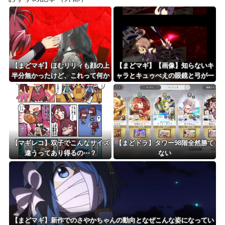
【まどマギ】ほむリリィも顔の上
【まどマギ】【画像】知らないキ
半分無かったけど、これって何か
ャラとキュゥべえの眼鏡と弓が一
の伏線だったりするのかな…
緒…
【マギレコ】双子でこんなサイズ
【まどドラ】タワー98階全然勝て
違うってあり得るの⋯？
ない
【まどマギ】新作でのさやかちゃんの動向となぜこんな姿になってい