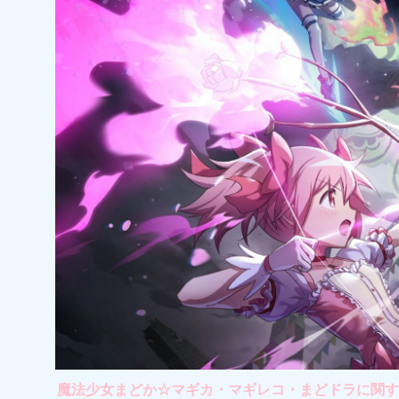
魔法少女まどか☆マギカ・マギレコ・まどドラに関する