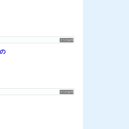
0
の
0