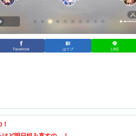
Facebook
はてブ
LINE
の！
るけど明日組み直すの…！