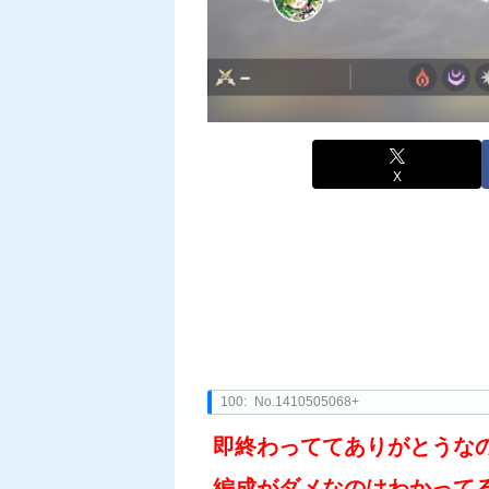
X
100:
No.1410505068+
即終わっててありがとうな
編成がダメなのはわかって