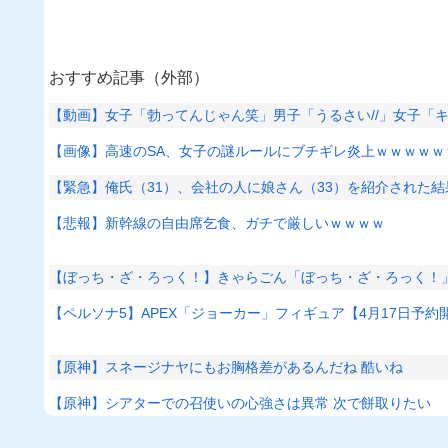
おすすめ記事（外部）
【動画】女子「勃ってんじゃん笑」男子「うるさい//」女子「
【画像】高速のSA、女子の謎ルールにブチギレ炎上ｗｗｗｗｗ
【緊急】俺氏（31）、会社の人に娘さん（33）を紹介された
【悲報】新幹線の自由席乞食、ガチで厳しいｗｗｗｗ
【ぼっち・ざ・ろっく！】きゃらごん「ぼっち・ざ・ろっく！
【ペルソナ5】APEX「ジョーカー」フィギュア【4月17日予約
【原神】スネージナヤにもお胸格差があるんだね 酷いね
【原神】シアターでの召使いの心強さは異常 次で餅取りたい