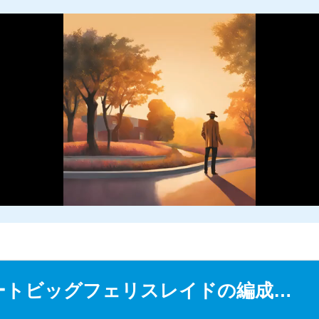
M
u
ートビッグフェリスレイドの編成…
t
e