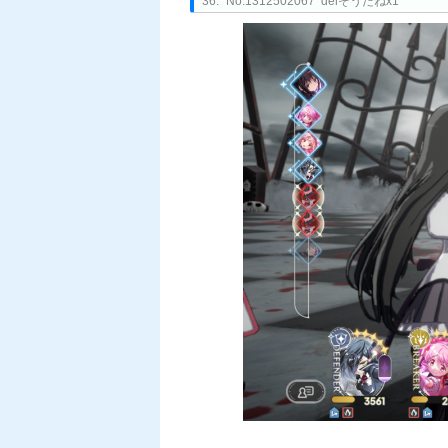
36:
No.1312502067 delそうだねx1