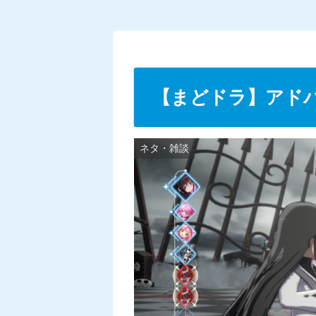
U
n
m
u
t
【まどドラ】アド
e
ネタ・雑談