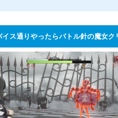
L
/
o
a
d
e
d
バイス通りやったらバトル針の魔女ク
:
2
4
.
1
4
%