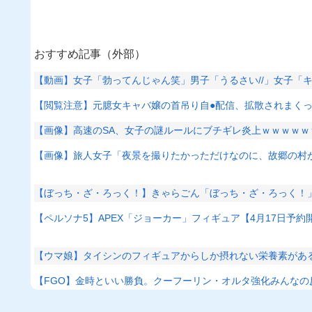
おすすめ記事（外部）
【動画】女子「勃ってんじゃん笑」男子「うるさい//」女子「
【閲覧注意】元臆女キャバ嬢の首吊り自●配信、拡散されまく
【画像】高速のSA、女子の謎ルールにブチギレ炎上ｗｗｗｗｗ
【画像】旅人女子「夜景を撮りたかっただけなのに、故郷の村が
【ぼっち・ざ・ろっく！】きゃらごん「ぼっち・ざ・ろっく！
【ペルソナ5】APEX「ジョーカー」フィギュア【4月17日予約
【ウマ娘】タイシンのフィギュアからしか摂れない栄養素があ
【FGO】金時といい勝負。クーフーリン・オルタ強化みんなの