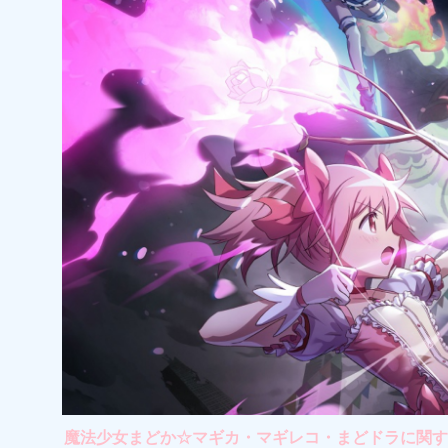
魔法少女まどか☆マギカ・マギレコ・まどドラに関する