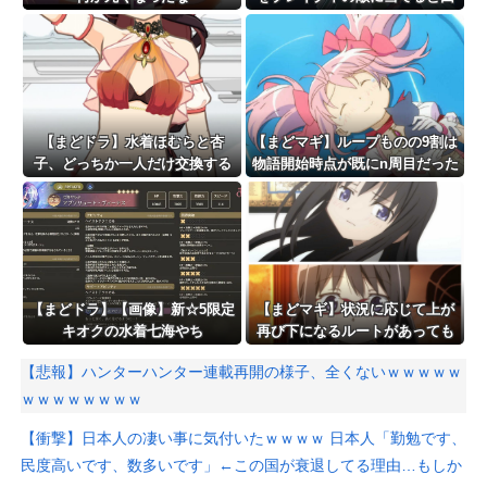
復を遅らせることができるんだ
よぉ…
【まどドラ】水着ほむらと杏
【まどマギ】ループものの9割は
子、どっちか一人だけ交換する
物語開始時点が既にn周目だった
ならどっちがいいの
って仕掛けがあるよね
【まどドラ】【画像】新☆5限定
【まどマギ】状況に応じて上が
キオクの水着七海やち
再び下になるルートがあっても
よ！！！！水全体ブレイカー
いいと俺は思う
【悲報】ハンターハンター連載再開の様子、全くないｗｗｗｗｗ
ｗｗｗｗｗｗｗｗ
【衝撃】日本人の凄い事に気付いたｗｗｗｗ 日本人「勤勉です、
民度高いです、数多いです」←この国が衰退してる理由…もしか