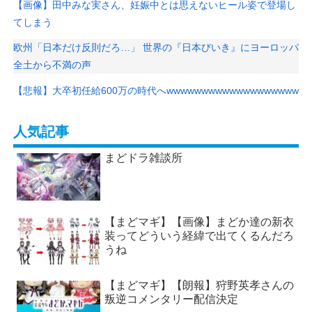
【画像】田中みな実さん、妊娠中とは思えないヒール姿で登場し
てしまう
欧州「日本だけ反則だろ…」 世界の『日本びいき』にヨーロッパ
全土から不満の声
【悲報】大卒初任給600万の時代へwwwwwwwwwwwwwwwwwww
人気記事
まどドラ雑談所
【まどマギ】【画像】まどか達の新衣
装ってどういう経緯で出てくるんだろ
うね
【まどマギ】【朗報】狩野英孝さんの
叛逆コメンタリー配信決定