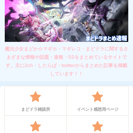
魔法少女まどか☆マギカ・マギレコ・まどドラに関するさ
まざまな情報や話題・速報・SSをまとめているサイトで
す。主に2ch・したらば・twitterからまとめた記事を掲載
しています！！
まどドラ雑談所
イベント感想用ページ