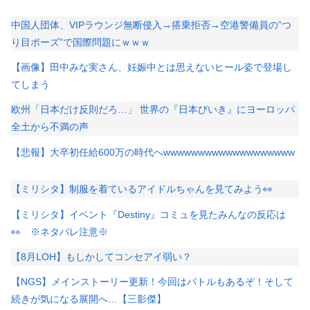
中国人団体、VIPラウンジ無断侵入→搭乗拒否→空港警備員の”つ
り目ポーズ”で国際問題にｗｗｗ
【画像】田中みな実さん、妊娠中とは思えないヒール姿で登場し
てしまう
欧州「日本だけ反則だろ…」 世界の『日本びいき』にヨーロッパ
全土から不満の声
【悲報】大卒初任給600万の時代へwwwwwwwwwwwwwwwwwww
【ミリシタ】制服を着ているアイドルちゃんを見てみよう👀
【ミリシタ】イベント『Destiny』コミュを見たみんなの反応は
👀 ※ネタバレ注意※
【8月LOH】もしかしてコンセアイ弱い？
【NGS】メインストーリー更新！今回はバトルもあるぞ！そして
続きが気になる展開へ…【三影傑】