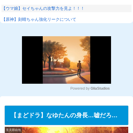
【ウマ娘】セイちゃんの攻撃力を見よ！！！
【原神】刻晴ちゃん強化リークについて
Powered by 
GliaStudios
M
u
t
【まどドラ】なゆたんの身長…嘘だろ…
e
里見那由他