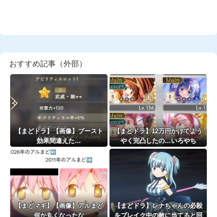
おすすめ記事（外部）
【まどドラ】【画像】ブースト
【まどドラ】12万円かけてよう
効果間違えた…
やく完凸したの…いろやち
【まどマギ】【画像】アルまど
【まどドラ】レナちゃんの必殺
何か丸くなったな
をブレイク中の敵に当てると回