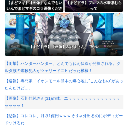
【まどマギ】【画像】なんでもい
【まどドラ】プレマの水着ほむら
いんでまどマギのコラ画像くださ
って
い
【まどドラ】【画像】みたまさん、でかい
【衝撃】ハンターハンター、とんでもねえ伏線が発掘される。ク
ルタ族の虐殺犯人がツェリードニヒだった模様！
【速報】専門家「イオンモール熊本の爆心地に”こんなもの”があっ
たんだけど…」
【画像】石川佳純さん(31)の体、エッッッッッッッッッッッッッ
ッッッッ！
【悲報】コレコレ、月収1億円ｗｗｗそりゃ外出るのにボディガー
ドつけるわ…