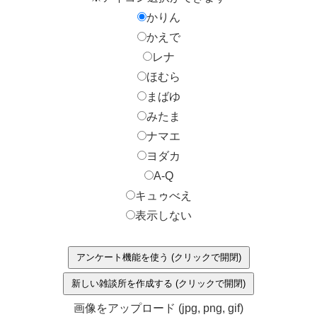
かりん
かえで
レナ
ほむら
まばゆ
みたま
ナマエ
ヨダカ
A-Q
キュゥべえ
表示しない
アンケート機能を使う (クリックで開閉)
新しい雑談所を作成する (クリックで開閉)
画像をアップロード (jpg, png, gif)