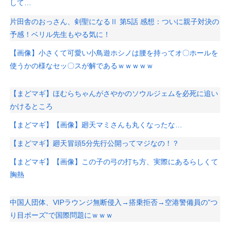
して…
片田舎のおっさん、剣聖になるⅡ 第5話 感想：ついに親子対決の
予感！ベリル先生もやる気に！
【画像】小さくて可愛い小鳥遊ホシノは腰を持ってオ〇ホールを
使うかの様なセッ〇スが解であるｗｗｗｗｗ
【まどマギ】ほむらちゃんがさやかのソウルジェムを必死に追い
かけるところ
【まどマギ】【画像】廻天マミさんも丸くなったな…
【まどマギ】廻天冒頭5分先行公開ってマジなの！？
【まどマギ】【画像】この子の弓の打ち方、実際にあるらしくて
胸熱
中国人団体、VIPラウンジ無断侵入→搭乗拒否→空港警備員の”つ
り目ポーズ”で国際問題にｗｗｗ