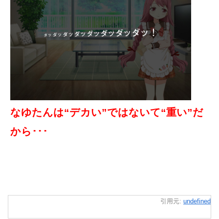
なゆたんは“デカい”ではないて“重い”だ
から･･･
引用元:
undefined