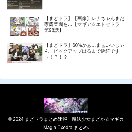
【まどドラ】【画像】レナちゃんまだ
家庭菜園を…【マギア☆エトセトラ
第98話】
【まどドラ】60%かぁ…まぁいいじゃ
ん→ピックアップ出るまで継続です！
→！？！？
© 2024 まどドラまとめ速報 魔法少女まどか☆マギカ
Magia Exedra まとめ.