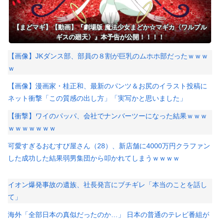
【まどマギ】【動画】『劇場版 魔法少女まどか☆マギカ〈ワルプル
ギスの廻天〉』本予告が公開！！！！
【画像】JKダンス部、部員の８割が巨乳のムホホ部だったｗｗｗ
ｗ
【画像】漫画家・桂正和、最新のパンツ＆お尻のイラスト投稿に
ネット衝撃「この質感の出し方」「実写かと思いました」
【衝撃】ワイのパッパ、会社でナンバーツーになった結果ｗｗｗ
ｗｗｗｗｗｗｗ
可愛すぎるおむすび屋さん（28）、新店舗に4000万円クラファン
した成功した結果弱男集団から叩かれてしまうｗｗｗｗ
イオン爆発事故の遺族、社長発言にブチギレ「本当のことを話し
て」
海外「全部日本の真似だったのか…」 日本の普通のテレビ番組が