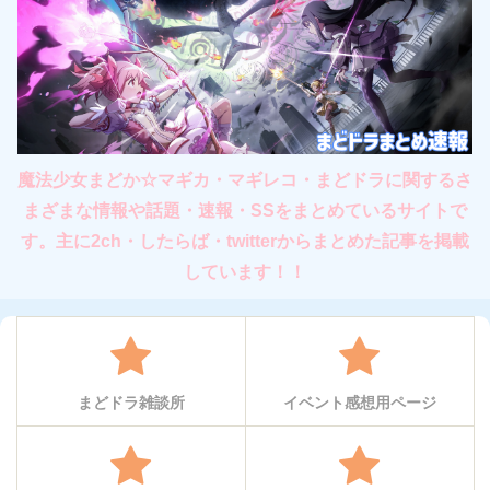
魔法少女まどか☆マギカ・マギレコ・まどドラに関するさ
まざまな情報や話題・速報・SSをまとめているサイトで
す。主に2ch・したらば・twitterからまとめた記事を掲載
しています！！
まどドラ雑談所
イベント感想用ページ