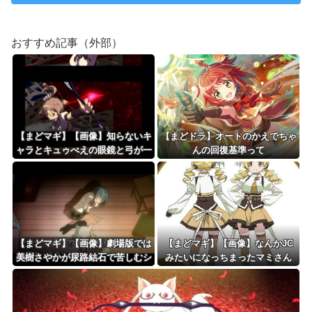
おすすめ記事（外部）
【まどマギ】【画像】知らないキ
【まどドラ】オートのかえでちゃ
ャラとキュゥべえの眼鏡と弓が一
んの回復基準って
緒…
【まどマギ】【画像】劇場版では
【まどマギ】【画像】なんかJC
美樹さやかが尿路結石で苦しむシ
みたいになっちまったマミさん
ーンが追加されたってホントです
か？