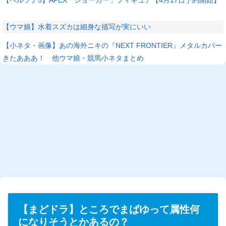
【ウマ娘】水着スズカは細身な描写が実にいい
【小ネタ・画像】あの海外ニキの『NEXT FRONTIER』メタルカバー
きたあああ！ 他ウマ娘・競馬小ネタまとめ
L
/
U
o
n
a
m
d
u
e
t
d
e
:
2
6
.
5
6
%
【まどドラ】ところでまばゆって属性何
になりそうとかあるの？