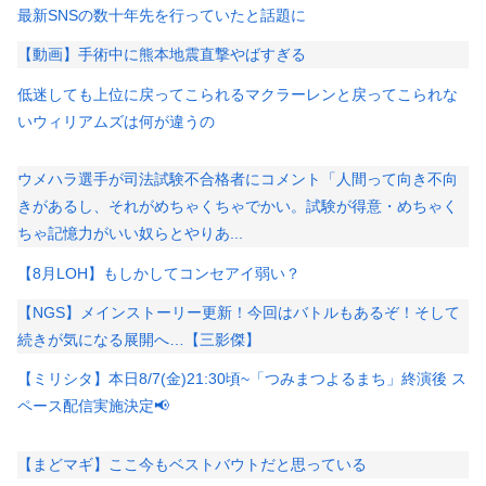
最新SNSの数十年先を行っていたと話題に
【動画】手術中に熊本地震直撃やばすぎる
低迷しても上位に戻ってこられるマクラーレンと戻ってこられな
いウィリアムズは何が違うの
ウメハラ選手が司法試験不合格者にコメント「人間って向き不向
きがあるし、それがめちゃくちゃでかい。試験が得意・めちゃく
ちゃ記憶力がいい奴らとやりあ...
【8月LOH】もしかしてコンセアイ弱い？
【NGS】メインストーリー更新！今回はバトルもあるぞ！そして
続きが気になる展開へ…【三影傑】
【ミリシタ】本日8/7(金)21:30頃~「つみまつよるまち」終演後 ス
ペース配信実施決定📢
【まどマギ】ここ今もベストバウトだと思っている