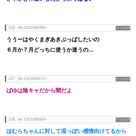
126:
No.1315369396+
0
ううーはやくまぎあきぶっぱしたいの
６月か７月どっちに使うか迷うの…
127:
No.1315369472+
0
ばゆは陰キャだから闇だよ
128:
No.1315369563+
0
ほむらちゃんに対して湿っぽい感情向けてるから