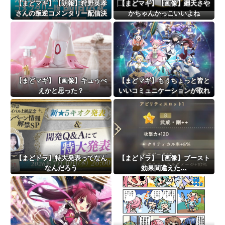
【まどマギ】【朗報】狩野英孝
【まどマギ】【画像】廻天さや
さんの叛逆コメンタリー配信決
かちゃんかっこいいよね
定
【まどマギ】【画像】キュゥべ
【まどマギ】もうちょっと皆と
えかと思った？
いいコミュニケーションが取れ
てたらなってみんな思う
【まどドラ】特大発表ってなん
【まどドラ】【画像】ブースト
なんだろう
効果間違えた…