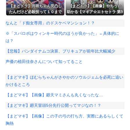
【まどドラ】月咲ちゃん完凸し
【まどドラ】【画像】やちうい
たんだけど必殺技って１０まで
助かる【マギア☆エトセトラ 第9
あげるべき？
5話】
なんと「ド痴女専用」のドスケベマンション！？
※「スパロボはウィンキー時代のほうが良かった」←具体的に
は？
【悲報】バンダイナムコ決算、プリキュアが前年比大幅減少
声優の植田佳奈さんについて知ってること
【まどマギ】ほむらちゃんがさやかのソウルジェムを必死に追い
かけるところ
【まどマギ】【画像】廻天マミさんも丸くなったな…
【まどマギ】廻天冒頭5分先行公開ってマジなの！？
【まどマギ】【画像】この子の弓の打ち方、実際にあるらしくて
胸熱