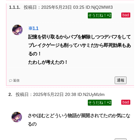
投稿日：
2025年5月23日 03:25
ID:NjQ2MWI3
2
記憶を切り取るからバブを解除しつつデバフをして
ブレイクゲージも削ってハサミだから即死効果もあ
るの！‌
たわしが考えたの！
通報
返信
投稿日：
2025年5月22日 20:38
ID:N2UyMzlm
2
さやほむとどういう物語が展開されてたのか気にな
るの