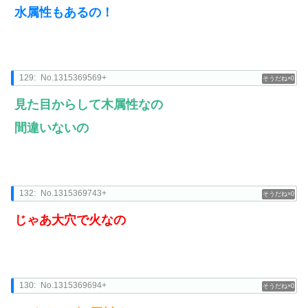
水属性もあるの！
129:
No.1315369569+
0
見た目からして木属性なの
間違いないの
132:
No.1315369743+
0
じゃあ大穴で火なの
130:
No.1315369694+
0