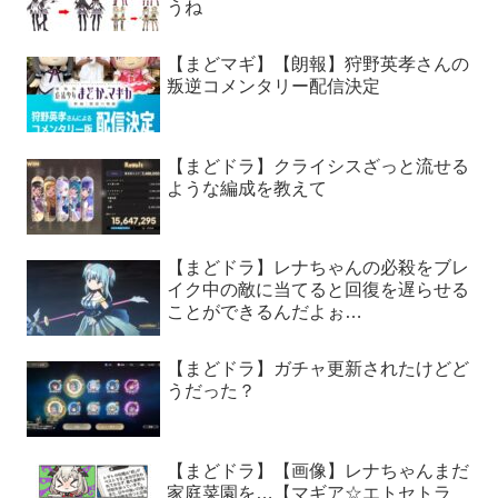
うね
【まどマギ】【朗報】狩野英孝さんの
叛逆コメンタリー配信決定
【まどドラ】クライシスざっと流せる
ような編成を教えて
【まどドラ】レナちゃんの必殺をブレ
イク中の敵に当てると回復を遅らせる
ことができるんだよぉ…
【まどドラ】ガチャ更新されたけどど
うだった？
【まどドラ】【画像】レナちゃんまだ
家庭菜園を…【マギア☆エトセトラ