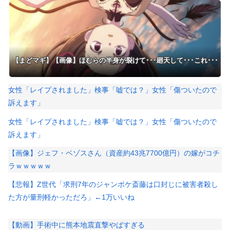
【まどマギ】【画像】ほむらの半身が裂けて･･･廻天して･･･これ･･･
女性「レイプされました」検事「嘘では？」女性「傷ついたので
訴えます」
女性「レイプされました」検事「嘘では？」女性「傷ついたので
訴えます」
【画像】ジェフ・ベゾスさん（資産約43兆7700億円）の嫁がコチ
ラｗｗｗｗｗ
【悲報】Z世代「求刑7年のジャンポケ斎藤は口封じに被害者殺し
た方が量刑軽かっただろ」←1万いいね
【動画】手術中に熊本地震直撃やばすぎる