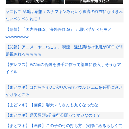
ん、でかい
ト編成が知りたい
ヤニねこ 第6話 感想：スナフキンみたいな孤高の存在になりきれ
ないペンペンねこ！
【急募】「国内評価:S、海外評価:G」 ←思い浮かべたモノ
wwwwwwww
【悲報】アニメ「ヤニねこ」、喫煙・違法薬物の使用がBPOで問
題視されるｗｗｗｗ
【デレマス】Pの家の合鍵を勝手に作って部屋に侵入しそうなア
イドル
【まどマギ】ほむらちゃんがさやかのソウルジェムを必死に追い
かけるところ
【まどマギ】【画像】廻天マミさんも丸くなったな…
【まどマギ】廻天冒頭5分先行公開ってマジなの！？
【まどマギ】【画像】この子の弓の打ち方、実際にあるらしくて