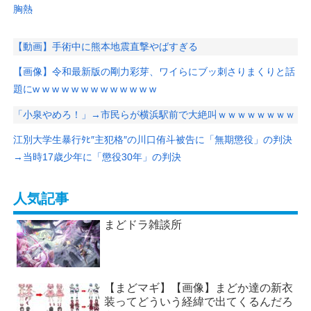
胸熱
【動画】手術中に熊本地震直撃やばすぎる
【画像】令和最新版の剛力彩芽、ワイらにブッ刺さりまくりと話
題にw w w w w w w w w w w w w
「小泉やめろ！」→市民らが横浜駅前で大絶叫ｗｗｗｗｗｗｗｗ
江別大学生暴行ﾀﾋ″主犯格″の川口侑斗被告に「無期懲役」の判決
→当時17歳少年に「懲役30年」の判決
人気記事
まどドラ雑談所
【まどマギ】【画像】まどか達の新衣
装ってどういう経緯で出てくるんだろ