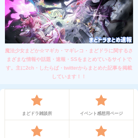
魔法少女まどか☆マギカ・マギレコ・まどドラに関するさ
まざまな情報や話題・速報・SSをまとめているサイトで
す。主に2ch・したらば・twitterからまとめた記事を掲載
しています！！
まどドラ雑談所
イベント感想用ページ