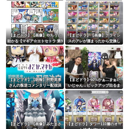
て胸熱
【まどドラ】【画像】やちうい
【まどドラ】【画像】クライシ
助かる【マギア☆エトセトラ 第9
スのアレが溜まったから交換し
5話】
ようと思うけど
【まどマギ】【朗報】狩野英孝
【まどドラ】60%かぁ…まぁい
さんの叛逆コメンタリー配信決
いじゃん→ピックアップ出るま
定
で継続です！→！？！？
【まどドラ】【画像】みたまさ
【まどドラ】タワー110層のオー