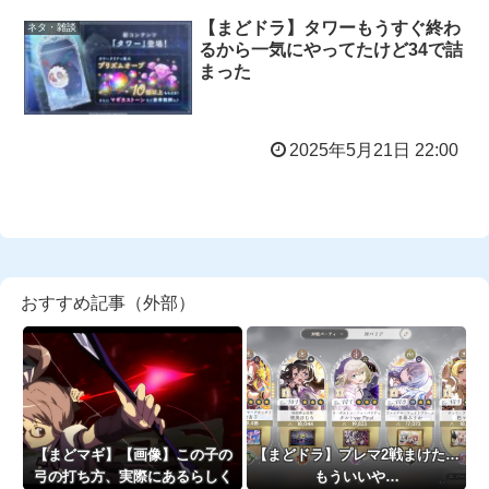
【まどドラ】タワーもうすぐ終わ
ネタ・雑談
るから一気にやってたけど34で詰
まった
2025年5月21日 22:00
おすすめ記事（外部）
【まどマギ】【画像】この子の
【まどドラ】プレマ2戦まけた…
弓の打ち方、実際にあるらしく
もういいや…