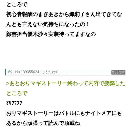
ところで
初心者報酬のまぎあきから織莉子さん出てきてな
んとも言えない気持ちになったの！
顔芸担当優木沙々実装待ってますなの
69:
No.1393556241そうだねx1
0
>あとおりマギストーリー終わって内容で疲弊した
ところで
ｵﾘﾌﾌﾌﾌ
おりマギストーリーはバトルにもナイトメアにも
あるから頑張って読んで頂戴ね