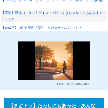
【原神】原神のこういうボイスって狙いすぎじゃね？んあああすぐイ
クぅとか
【遊戯王】1億DL記念「福引」の格差ヤバくない！？
Powered by 
GliaStudios
M
u
t
【まどドラ】たわしにもあった…あんな
e