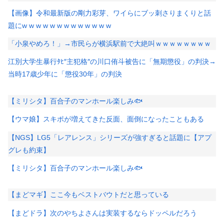
【画像】令和最新版の剛力彩芽、ワイらにブッ刺さりまくりと話
題にw w w w w w w w w w w w w
「小泉やめろ！」→市民らが横浜駅前で大絶叫ｗｗｗｗｗｗｗｗ
江別大学生暴行ﾀﾋ″主犯格″の川口侑斗被告に「無期懲役」の判決→
当時17歳少年に「懲役30年」の判決
【ミリシタ】百合子のマンホール楽しみ🐟
【ウマ娘】スキポが増えてきた反面、面倒になったこともある
【NGS】LG5「レアレンス」シリーズが強すぎると話題に【アプ
グレも約束】
【ミリシタ】百合子のマンホール楽しみ🐟
【まどマギ】ここ今もベストバウトだと思っている
【まどドラ】次のやちよさんは実装するならドッペルだろう