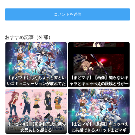
おすすめ記事（外部）
【まどマギ】もうちょっと皆とい
【まどマギ】【画像】知らないキ
いコミュニケーションが取れてた
ャラとキュゥべえの眼鏡と弓が一
らなってみんな思う
緒…
【まどマギ】【画像】平成中期の
【まどマギ】【動画】キュゥべえ
女児あじを感じる
に共感できるスロットまどマギ