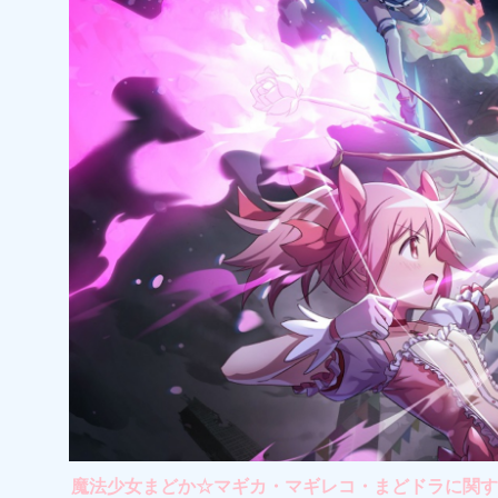
魔法少女まどか☆マギカ・マギレコ・まどドラに関する