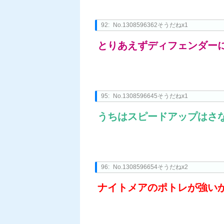
92:
No.1308596362そうだねx1
とりあえずディフェンダー
95:
No.1308596645そうだねx1
うちはスピードアップはさ
96:
No.1308596654そうだねx2
ナイトメアのポトレが強い