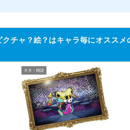
ピクチャ？絵？はキャラ毎にオススメ
ネタ・雑談