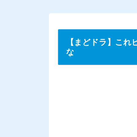
【まどドラ】これ
な