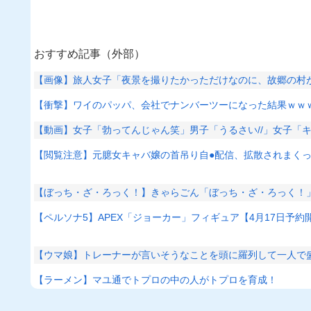
おすすめ記事（外部）
【画像】旅人女子「夜景を撮りたかっただけなのに、故郷の村が
【衝撃】ワイのパッパ、会社でナンバーツーになった結果ｗｗ
【動画】女子「勃ってんじゃん笑」男子「うるさい//」女子「
【閲覧注意】元臆女キャバ嬢の首吊り自●配信、拡散されまく
【ぼっち・ざ・ろっく！】きゃらごん「ぼっち・ざ・ろっく！
【ペルソナ5】APEX「ジョーカー」フィギュア【4月17日予約
【ウマ娘】トレーナーが言いそうなことを頭に羅列して一人で
【ラーメン】マユ通でトプロの中の人がトプロを育成！