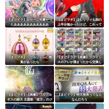
【まどドラ】みゃーこ先輩やっ
【まどマギ】ほむリリィも顔の
たあああああああああああ
上半分無かったけど、これって
何かの伏線だったりするのか
な…
【まどマギ】ソウルジェムに感
【まどドラ】【画像】クライシ
覚があったら
スのアレが溜まったから交換し
ようと思うけど
【まどマギ】【画像】ワルプル
【まどドラ】特大発表ってなん
ギスの廻天 主題歌「彼方」のジ
なんだろう
ャケット