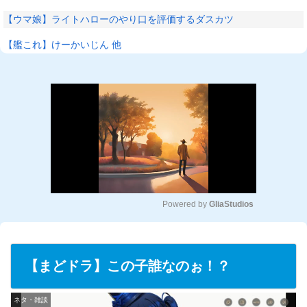
【ウマ娘】ライトハローのやり口を評価するダスカツ
【艦これ】けーかいじん 他
Powered by 
GliaStudios
M
u
t
【まどドラ】この子誰なのぉ！？
e
ネタ・雑談