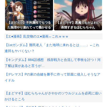
【まどドラ】不利属性でもつる
【まどマギ】悪魔でもかよわい
た無理やり連れてって働かせる
表情すぎるほむらちゃん
戦法は有効【タワー110階】
【エ●漫画】乱交物のエ●漫画←これｗｗｗ
【1stガンダム】難民老人「また地球に来れるとは……」←これ
連邦もヤバくない？
【キングダム】884話感想 残存戦力と合流して李牧を討つ！河
了貂は策があると言うが…
【デレマス】Pの家の合鍵を勝手に作って部屋に侵入しそうなア
イドル
【まどマギ】ほむらちゃんがさやかのソウルジェムを必死に追い
かけるところ