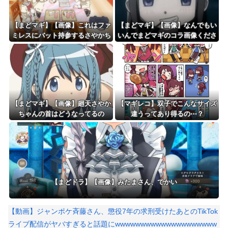
【まどマギ】【画像】これはファ
【まどマギ】【画像】なんでもい
ミレスにバット持参するさやかち
いんでまどマギのコラ画像くださ
ゃん
い
【まどマギ】【画像】廻天さやか
【マギレコ】双子でこんなサイズ
ちゃんの首はどうなってるの
違うってあり得るの⋯？
【まどドラ】【画像】みたまさん、でかい
【動画】ジャンポケ斉藤さん、懲役7年の求刑受けたあとのTikTok
ライブ配信がヤバすぎると話題にwwwwwwwwwwwwwwwwwwww