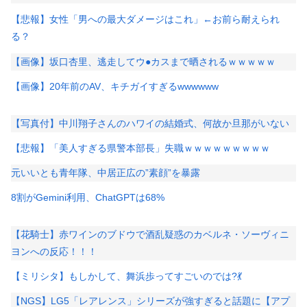
【悲報】女性「男への最大ダメージはこれ」←お前ら耐えられ
る？
【画像】坂口杏里、逃走してウ●カスまで晒されるｗｗｗｗｗ
【画像】20年前のAV、キチガイすぎるwwwwww
【写真付】中川翔子さんのハワイの結婚式、何故か旦那がいない
【悲報】「美人すぎる県警本部長」失職ｗｗｗｗｗｗｗｗｗ
元いいとも青年隊、中居正広の”素顔”を暴露
8割がGemini利用、ChatGPTは68%
【花騎士】赤ワインのブドウで酒乱疑惑のカベルネ・ソーヴィニ
ヨンへの反応！！！
【ミリシタ】もしかして、舞浜歩ってすごいのでは?💃
【NGS】LG5「レアレンス」シリーズが強すぎると話題に【アプ