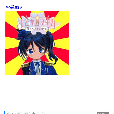
お昼ぬぇ
4:
No.1440142184そうだねx4
0