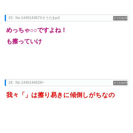
15:
No.1440143673そうだねx2
0
めっちゃ○○ですよね！
も擦っていけ
18:
No.1440144028+
0
我々「」は擦り易きに傾倒しがちなの