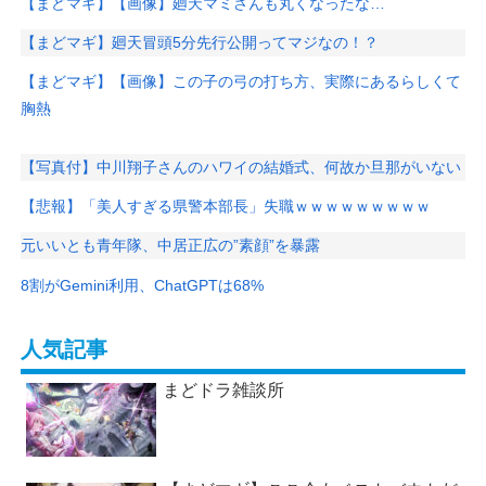
【まどマギ】【画像】廻天マミさんも丸くなったな…
【まどマギ】廻天冒頭5分先行公開ってマジなの！？
【まどマギ】【画像】この子の弓の打ち方、実際にあるらしくて
胸熱
【写真付】中川翔子さんのハワイの結婚式、何故か旦那がいない
【悲報】「美人すぎる県警本部長」失職ｗｗｗｗｗｗｗｗｗ
元いいとも青年隊、中居正広の”素顔”を暴露
8割がGemini利用、ChatGPTは68%
人気記事
まどドラ雑談所