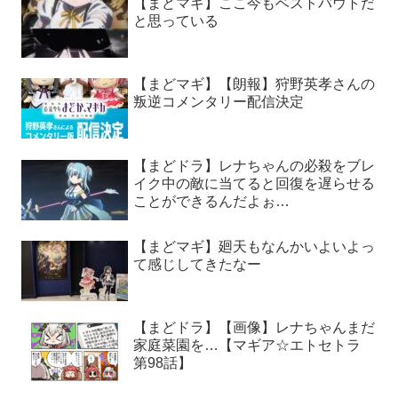
【まどマギ】ここ今もベストバウトだ
と思っている
【まどマギ】【朗報】狩野英孝さんの
叛逆コメンタリー配信決定
【まどドラ】レナちゃんの必殺をブレ
イク中の敵に当てると回復を遅らせる
ことができるんだよぉ…
【まどマギ】廻天もなんかいよいよっ
て感じしてきたなー
【まどドラ】【画像】レナちゃんまだ
家庭菜園を…【マギア☆エトセトラ
第98話】