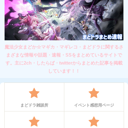
魔法少女まどか☆マギカ・マギレコ・まどドラに関するさ
まざまな情報や話題・速報・SSをまとめているサイトで
す。主に2ch・したらば・twitterからまとめた記事を掲載
しています！！
まどドラ雑談所
イベント感想用ページ