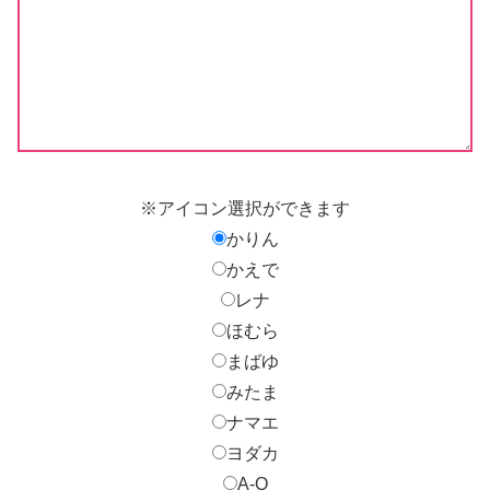
※アイコン選択ができます
かりん
かえで
レナ
ほむら
まばゆ
みたま
ナマエ
ヨダカ
A-Q