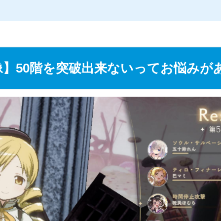
L
/
o
a
d
e
d
像】50階を突破出来ないってお悩みが
:
2
4
.
1
4
%