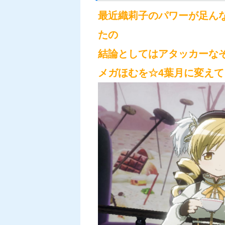
最近織莉子のパワーが足ん
たの
結論としてはアタッカーな
メガほむを☆4葉月に変え