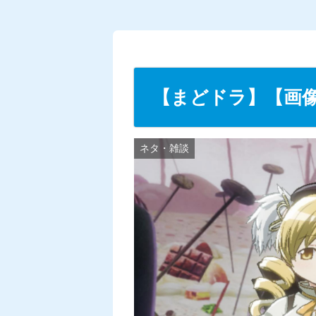
U
n
m
u
t
【まどドラ】【画
e
ネタ・雑談