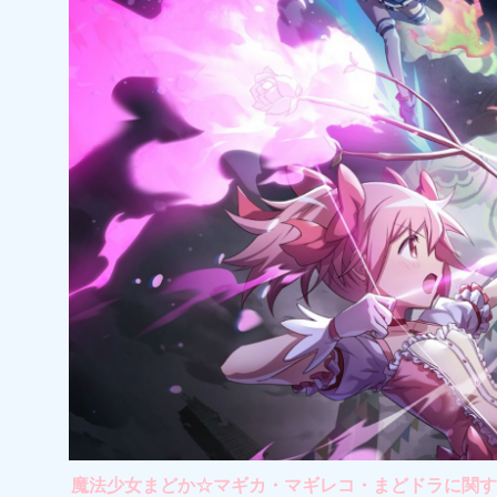
魔法少女まどか☆マギカ・マギレコ・まどドラに関する