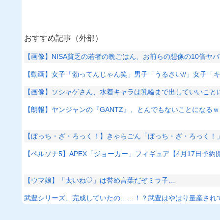
おすすめ記事（外部）
【画像】NISA貧乏の若者の晩ごはん、お前らの想像の10倍ヤ
【動画】女子「勃ってんじゃん笑」男子「うるさい//」女子「
【画像】ソシャゲさん、水着キャラは乳輪まで出していいこと
【朗報】ヤンジャンの『GANTZ』、とんでもないことになる
【ぼっち・ざ・ろっく！】きゃらごん「ぼっち・ざ・ろっく！
【ペルソナ5】APEX「ジョーカー」フィギュア【4月17日予約
【ウマ娘】「太いね♡」は誉め言葉だぞミラ子…
武豊シリーズ、完成していたの……！？武豊はやはり量産され