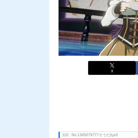
X
110:
No.1345079777そうだねx3