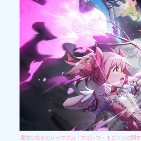
魔法少女まどか☆マギカ・マギレコ・まどドラに関する