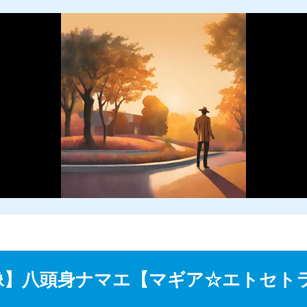
M
u
】八頭身ナマエ【マギア☆エトセトラ 
t
e