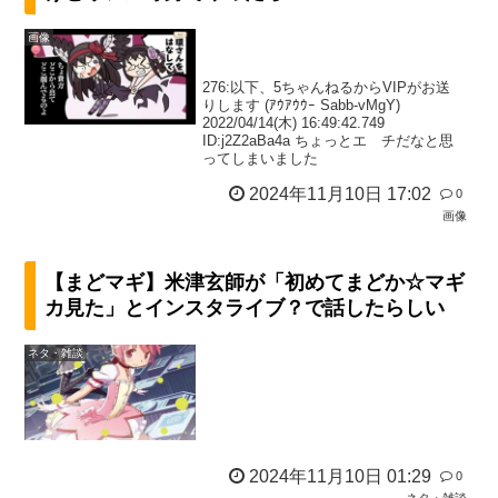
画像
276:以下、5ちゃんねるからVIPがお送
りします (ｱｳｱｳｳｰ Sabb-vMgY)
2022/04/14(木) 16:49:42.749
ID:j2Z2aBa4a ちょっとエ チだなと思
ってしまいました
2024年11月10日 17:02
0
画像
【まどマギ】米津玄師が「初めてまどか☆マギ
カ見た」とインスタライブ？で話したらしい
ネタ・雑談
2024年11月10日 01:29
0
ネタ・雑談