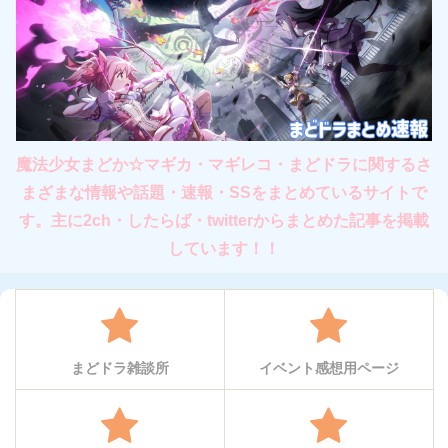
魔法少女まどか☆マギカ・マギレコ・まどドラに関するさ
まざまな情報や話題・速報・SSをまとめているサイトで
す。主に2ch・したらば・twitterからまとめた記事を掲載
しています！！
まどドラ雑談所
イベント感想用ページ