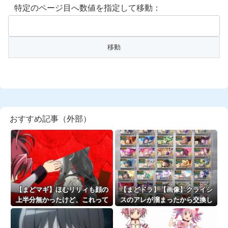
特定のページ目へ数値を指定して移動：
おすすめ記事（外部）
【まどマギ】ほむリリィも顔の
【まどドラ】【画像】クライシ
上半分無かったけど、これって
スのアレが溜まったから交換し
何かの伏線だったりするのか
ようと思うけど
な…