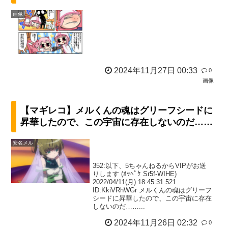
画像
2024年11月27日 00:33
0
画像
【マギレコ】メルくんの魂はグリーフシードに
昇華したので、この宇宙に存在しないのだ……
安名メル
352:以下、5ちゃんねるからVIPがお送
りします (ｵｯﾍﾟｹ Sr5f-WIHE)
2022/04/11(月) 18:45:31.521
ID:KkiVRhWGr メルくんの魂はグリーフ
シードに昇華したので、この宇宙に存在
しないのだ……...
2024年11月26日 02:32
0