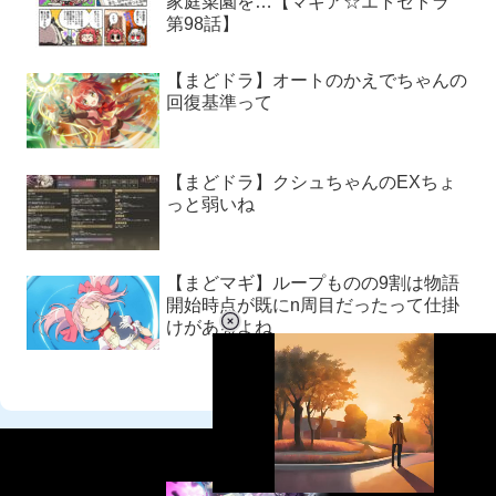
家庭菜園を…【マギア☆エトセトラ
第98話】
【まどドラ】オートのかえでちゃんの
回復基準って
【まどドラ】クシュちゃんのEXちょ
っと弱いね
【まどマギ】ループものの9割は物語
開始時点が既にn周目だったって仕掛
けがあるよね