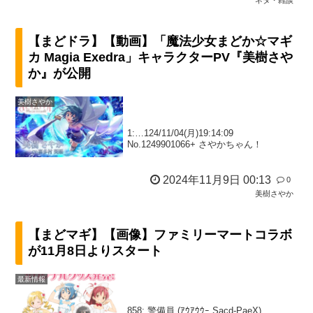
【まどドラ】【動画】「魔法少女まどか☆マギ
カ Magia Exedra」キャラクターPV『美樹さや
か』が公開
美樹さやか
1:…124/11/04(月)19:14:09
No.1249901066+ さやかちゃん！
2024年11月9日 00:13
0
美樹さやか
【まどマギ】【画像】ファミリーマートコラボ
が11月8日よりスタート
最新情報
858: 警備員 (ｱｳｱｳｳｰ Sacd-PaeX)