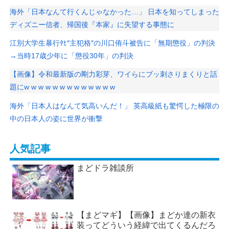
海外「日本なんて行くんじゃなかった…」 日本を知ってしまった
ディズニー信者、帰国後『本家』に失望する事態に
江別大学生暴行ﾀﾋ″主犯格″の川口侑斗被告に「無期懲役」の判決
→当時17歳少年に「懲役30年」の判決
【画像】令和最新版の剛力彩芽、ワイらにブッ刺さりまくりと話
題にw w w w w w w w w w w w w
海外「日本人はなんて気高いんだ！」 英高級紙も驚愕した極限の
中の日本人の姿に世界が衝撃
人気記事
まどドラ雑談所
【まどマギ】【画像】まどか達の新衣
装ってどういう経緯で出てくるんだろ