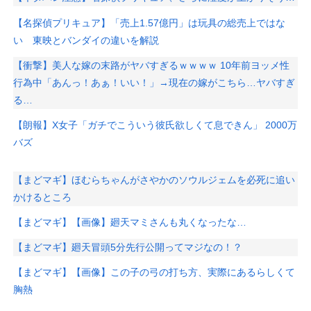
【名探偵プリキュア】「売上1.57億円」は玩具の総売上ではな
い 東映とバンダイの違いを解説
【衝撃】美人な嫁の末路がヤバすぎるｗｗｗｗ 10年前ヨッメ性
行為中「あんっ！あぁ！いい！」→現在の嫁がこちら…ヤバすぎ
る…
【朗報】X女子「ガチでこういう彼氏欲しくて息できん」 2000万
バズ
【まどマギ】ほむらちゃんがさやかのソウルジェムを必死に追い
かけるところ
【まどマギ】【画像】廻天マミさんも丸くなったな…
【まどマギ】廻天冒頭5分先行公開ってマジなの！？
【まどマギ】【画像】この子の弓の打ち方、実際にあるらしくて
胸熱