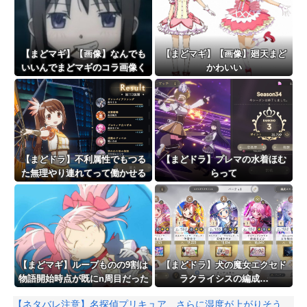
【まどマギ】【画像】なんでも
【まどマギ】【画像】廻天まど
いいんでまどマギのコラ画像く
かわいい
ださい
【まどドラ】不利属性でもつる
【まどドラ】プレマの水着ほむ
た無理やり連れてって働かせる
らって
戦法は有効【タワー110階】
【まどマギ】ループものの9割は
【まどドラ】犬の魔女エクセド
物語開始時点が既にn周目だった
ラクライシスの編成…
って仕掛けがあるよね
【ネタバレ注意】名探偵プリキュア、さらに湿度が上がりそう…