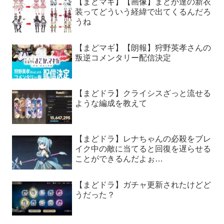
【まどマギ】【画像】まどか達の新衣
装ってどういう経緯で出てくるんだろ
うね
【まどマギ】【朗報】狩野英孝さんの
叛逆コメンタリー配信決定
【まどドラ】クライシスざっと流せる
ような編成を教えて
【まどドラ】レナちゃんの必殺をブレ
イク中の敵に当てると回復を遅らせる
ことができるんだよぉ…
【まどドラ】ガチャ更新されたけどど
うだった？