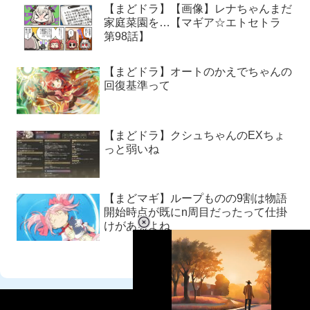
【まどドラ】【画像】レナちゃんまだ
家庭菜園を…【マギア☆エトセトラ
第98話】
【まどドラ】オートのかえでちゃんの
回復基準って
【まどドラ】クシュちゃんのEXちょ
っと弱いね
【まどマギ】ループものの9割は物語
開始時点が既にn周目だったって仕掛
けがあるよね