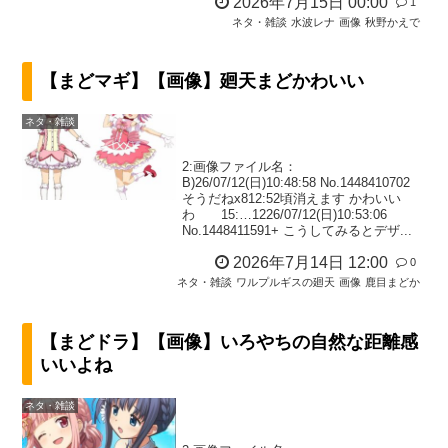
2026年7月15日 00:00
1
ネタ・雑談
水波レナ
画像
秋野かえで
【まどマギ】【画像】廻天まどかわいい
ネタ・雑談
2:画像ファイル名：
B)26/07/12(日)10:48:58 No.1448410702
そうだねx812:52頃消えます かわいい
わ 15:…1226/07/12(日)10:53:06
No.1448411591+ こうしてみるとデザ...
2026年7月14日 12:00
0
ネタ・雑談
ワルプルギスの廻天
画像
鹿目まどか
【まどドラ】【画像】いろやちの自然な距離感
いいよね
ネタ・雑談