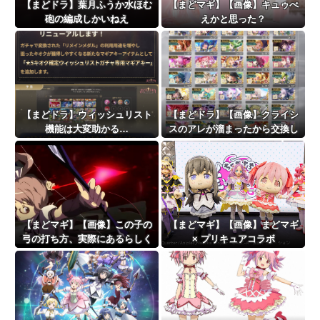
【まどドラ】葉月ふうか水ほむ
【まどマギ】【画像】キュゥべ
砲の編成しかいねえ
えかと思った？
【まどドラ】ウィッシュリスト
【まどドラ】【画像】クライシ
機能は大変助かる…
スのアレが溜まったから交換し
ようと思うけど
【まどマギ】【画像】この子の
【まどマギ】【画像】まどマギ
弓の打ち方、実際にあるらしく
× プリキュアコラボ
て胸熱