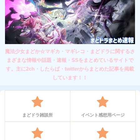
魔法少女まどか☆マギカ・マギレコ・まどドラに関するさ
まざまな情報や話題・速報・SSをまとめているサイトで
す。主に2ch・したらば・twitterからまとめた記事を掲載
しています！！
まどドラ雑談所
イベント感想用ページ