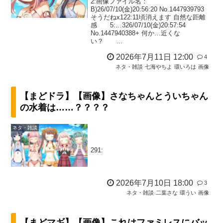
2:画像ファイル名：
B)26/07/10(金)20:56:20 No.1447939793
そうだねx122:11頃消えます 自然な距離
感 5:…326/07/10(金)20:57:54
No.1447940388+ 何か…近くな
い？ ...
2026年7月11日 12:00
4
ネタ・雑談
七海やちよ
環いろは
画像
【まどドラ】【画像】さなちゃんとういちゃん
の水着は……？？？？
ネタ・雑談
291:
2026年7月10日 18:00
3
ネタ・雑談
二葉さな
環うい
画像
【まどマギ】【画像】これはファミレスにバッ