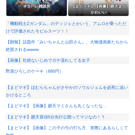
ネタバレ雑談所
【まどマギ】【画像】廻天まど
かわいい
「機動戦士Ζガンダム」のディジェとかいう、アムロが乗っただ
けで評価されたモビルスーツ！！
【朗報】話題作『みいちゃんと山田さん』、大物漫画家たちから
絶賛されるwwww
【画像】壮絶ないじめでガチ濡れしてる女子
野原ひろしのケーキ（880円）
【まどマギ】ほむらちゃんがさやかのソウルジェムを必死に追い
かけるところ
【まどマギ】【画像】廻天マミさんも丸くなったな…
【まどマギ】廻天冒頭5分先行公開ってマジなの！？
【まどマギ】【画像】この子の弓の打ち方、実際にあるらしくて