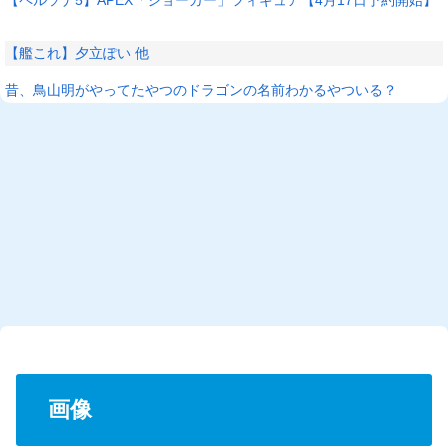
【艦これ】夕立ぽい 他
昔、鳥山明がやってたやつのドラゴンの名前わかるやついる？
画像