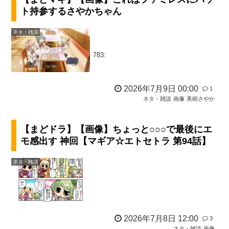
ト持参するさやかちゃん
ネタ・雑談
783:
2026年7月9日 00:00
1
ネタ・雑談
画像
美樹さやか
【まどドラ】【画像】ちょっと○○○で最後にエ
モ感出す 神回【マギア☆エトセトラ 第94話】
ネタ・雑談
2026年7月8日 12:00
3
ネタ・雑談
画像