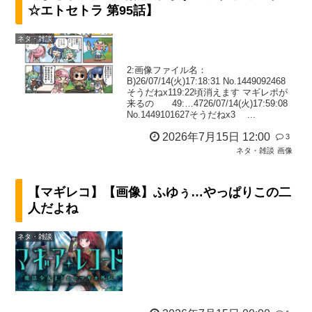
☆エトセトラ 第95話】
ネタ・雑談
2:画像ファイル名：
B)26/07/14(火)17:18:31 No.1449092468
そうだねx119:22頃消えます マギレポが
来るの 49:…4726/07/14(火)17:59:08
No.1449101627そうだねx3 ...
2026年7月15日 12:00
3
ネタ・雑談
画像
【マギレコ】【画像】ふゆぅ…やっぱりこの二
人だよね
ネタ・雑談