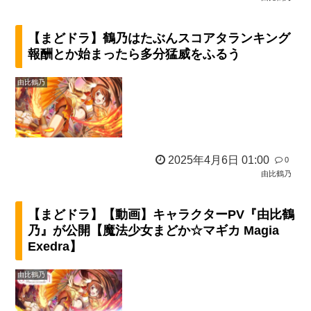
【まどドラ】鶴乃はたぶんスコアタランキング
報酬とか始まったら多分猛威をふるう
由比鶴乃
2025年4月6日 01:00
0
由比鶴乃
【まどドラ】【動画】キャラクターPV『由比鶴
乃』が公開【魔法少女まどか☆マギカ Magia
Exedra】
由比鶴乃