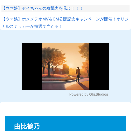
【ウマ娘】セイちゃんの攻撃力を見よ！！！
【ウマ娘】ホメメテオMV＆CM公開記念キャンペーンが開催！オリジ
ナルステッカーが抽選で当たる！
Powered by 
GliaStudios
M
u
t
e
由比鶴乃