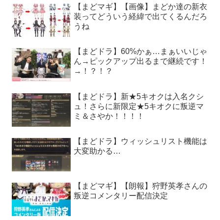
【まどマギ】【画像】まどか達の新衣
装ってどういう経緯で出てくるんだろ
うね
【まどドラ】60%かぁ…まぁいいじゃ
ん→ピックアップ出るまで継続です！
→！？！？
【まどドラ】新★5キオクは入名クシ
ュ！さらに新限定★5キオクに叛逆マ
ミ＆さやか！！！！
【まどドラ】ウィッシュリスト機能は
大変助かる…
【まどマギ】【朗報】狩野英孝さんの
叛逆コメンタリー配信決定