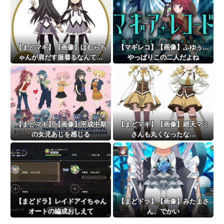
【まどマギ】【画像】ほむらち
【マギレコ】【画像】ふゆぅ…
ゃんが肩だす服着るなんて…
やっぱりこの二人だよね
【まどマギ】【画像】平成中期
【まどマギ】【画像】廻天マミ
の女児あじを感じる
さんも丸くなったな…
【まどドラ】レイドアイちゃん
【まどドラ】【画像】みたまさ
オートの編成おしえて
ん、でかい