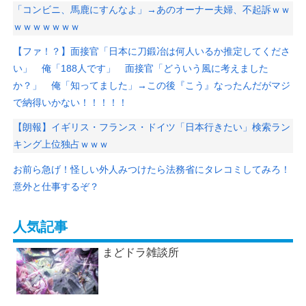
「コンビニ、馬鹿にすんなよ」→あのオーナー夫婦、不起訴ｗｗ
ｗｗｗｗｗｗｗ
【ファ！？】面接官「日本に刀鍛冶は何人いるか推定してくださ
い」 俺「188人です」 面接官「どういう風に考えました
か？」 俺「知ってました」→この後『こう』なったんだがマジ
で納得いかない！！！！！
【朗報】イギリス・フランス・ドイツ「日本行きたい」検索ラン
キング上位独占ｗｗｗ
お前ら急げ！怪しい外人みつけたら法務省にタレコミしてみろ！
意外と仕事するぞ？
人気記事
まどドラ雑談所