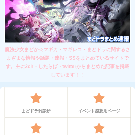
魔法少女まどか☆マギカ・マギレコ・まどドラに関するさ
まざまな情報や話題・速報・SSをまとめているサイトで
す。主に2ch・したらば・twitterからまとめた記事を掲載
しています！！
まどドラ雑談所
イベント感想用ページ